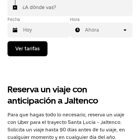
¿A dónde vas?
Fecha
Hora
Ahora
Presiona
Ver tarifas
la
flecha
hacia
abajo
para
interactuar
con
Reserva un viaje con
el
calendario
anticipación a Jaltenco
y
selecciona
una
Para que hagas todo lo necesario, reserva un viaje
fecha.
con Uber para el trayecto Santa Lucía - Jaltenco.
Presiona
la
Solicita un viaje hasta 90 días antes de tu viaje, en
tecla Esc
cualquier momento y en cualquier día del año.