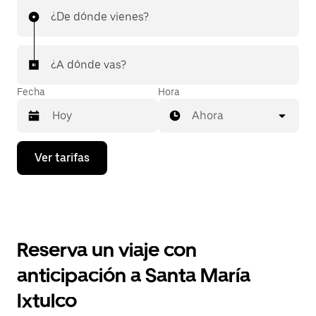
¿De dónde vienes?
¿A dónde vas?
Fecha
Hora
Ahora
Presiona
Ver tarifas
la
flecha
hacia
abajo
para
interactuar
con
Reserva un viaje con
el
calendario
anticipación a Santa María
y
selecciona
Ixtulco
una
fecha.