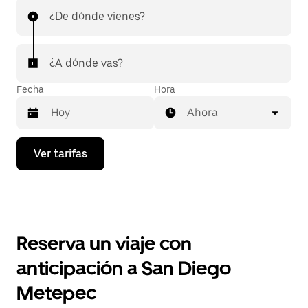
¿De dónde vienes?
¿A dónde vas?
Fecha
Hora
Ahora
Presiona
Ver tarifas
la
flecha
hacia
abajo
para
interactuar
con
Reserva un viaje con
el
calendario
anticipación a San Diego
y
selecciona
Metepec
una
fecha.