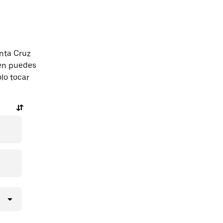
nta Cruz
én puedes
olo tocar