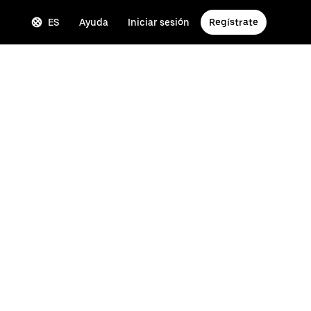
ES
Ayuda
Iniciar sesión
Regístrate