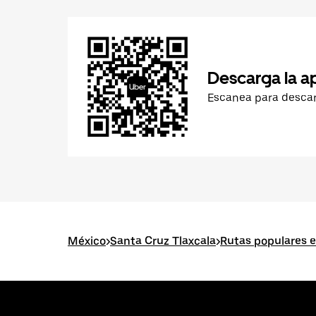
Descarga la a
Escanea para desca
México
>
Santa Cruz Tlaxcala
>
Rutas populares e