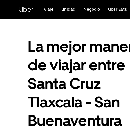
Saltar
al
Uber
Viaje
unidad
Negocio
Uber Eats
contenido
principal
La mejor mane
de viajar entre
Santa Cruz
Tlaxcala - San
Buenaventura