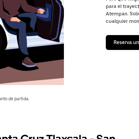
para el traye
Atempan. Solic
cualquier mom
Reserva un
nto de partida.
anta Cruz Tlaxcala - San