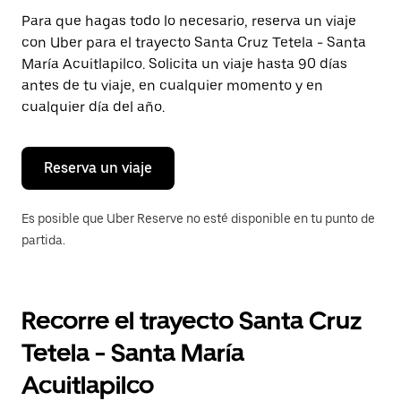
Presiona
Para que hagas todo lo necesario, reserva un viaje
la
con Uber para el trayecto Santa Cruz Tetela - Santa
tecla Esc
para
María Acuitlapilco. Solicita un viaje hasta 90 días
cerrar
antes de tu viaje, en cualquier momento y en
el
cualquier día del año.
calendario.
Reserva un viaje
Es posible que Uber Reserve no esté disponible en tu punto de
partida.
Recorre el trayecto Santa Cruz
Tetela - Santa María
Acuitlapilco