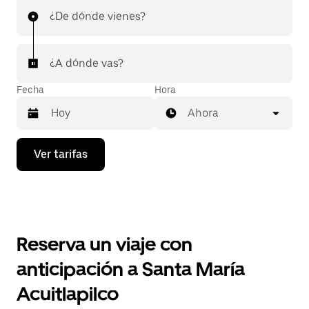
¿De dónde vienes?
¿A dónde vas?
Fecha
Hora
Ahora
Presiona
Ver tarifas
la
flecha
hacia
abajo
para
interactuar
con
Reserva un viaje con
el
calendario
anticipación a Santa María
y
selecciona
Acuitlapilco
una
fecha.