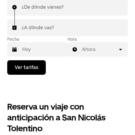
¿De dónde vienes?
¿A dónde vas?
Fecha
Hora
Ahora
Presiona
Ver tarifas
la
flecha
hacia
abajo
para
interactuar
con
Reserva un viaje con
el
calendario
anticipación a San Nicolás
y
selecciona
Tolentino
una
fecha.