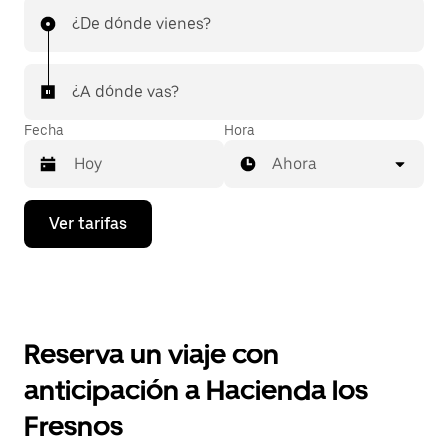
¿De dónde vienes?
¿A dónde vas?
Fecha
Hora
Ahora
Presiona
Ver tarifas
la
flecha
hacia
abajo
para
interactuar
con
Reserva un viaje con
el
calendario
anticipación a Hacienda los
y
selecciona
Fresnos
una
fecha.