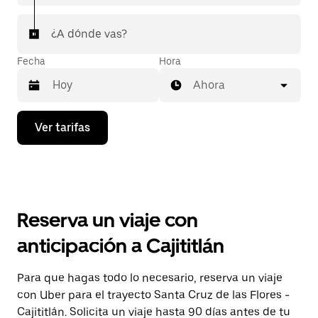
¿A dónde vas?
Fecha
Hora
Ahora
Presiona
Ver tarifas
la
flecha
hacia
abajo
para
interactuar
con
Reserva un viaje con
el
calendario
anticipación a Cajititlán
y
selecciona
una
Para que hagas todo lo necesario, reserva un viaje
fecha.
con Uber para el trayecto Santa Cruz de las Flores -
Presiona
la
Cajititlán. Solicita un viaje hasta 90 días antes de tu