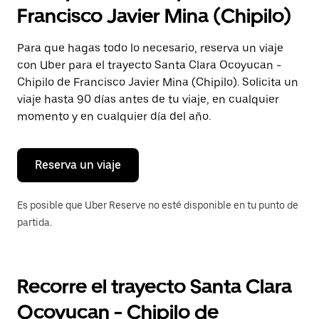
selecciona
Francisco Javier Mina (Chipilo)
una
fecha.
Presiona
Para que hagas todo lo necesario, reserva un viaje
la
con Uber para el trayecto Santa Clara Ocoyucan -
tecla Esc
para
Chipilo de Francisco Javier Mina (Chipilo). Solicita un
cerrar
viaje hasta 90 días antes de tu viaje, en cualquier
el
momento y en cualquier día del año.
calendario.
Reserva un viaje
Es posible que Uber Reserve no esté disponible en tu punto de
partida.
Recorre el trayecto Santa Clara
Ocoyucan - Chipilo de