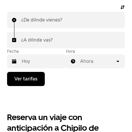
¿De dónde vienes?
¿A dónde vas?
Fecha
Hora
Ahora
Presiona
Ver tarifas
la
flecha
hacia
abajo
para
interactuar
con
Reserva un viaje con
el
calendario
anticipación a Chipilo de
y