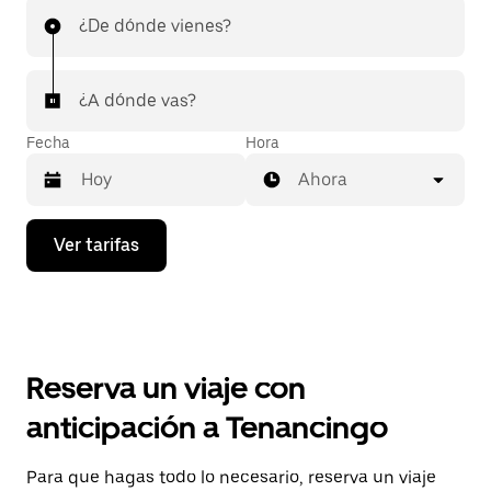
¿De dónde vienes?
¿A dónde vas?
Fecha
Hora
Ahora
Presiona
Ver tarifas
la
flecha
hacia
abajo
para
interactuar
con
Reserva un viaje con
el
calendario
anticipación a Tenancingo
y
selecciona
una
Para que hagas todo lo necesario, reserva un viaje
fecha.