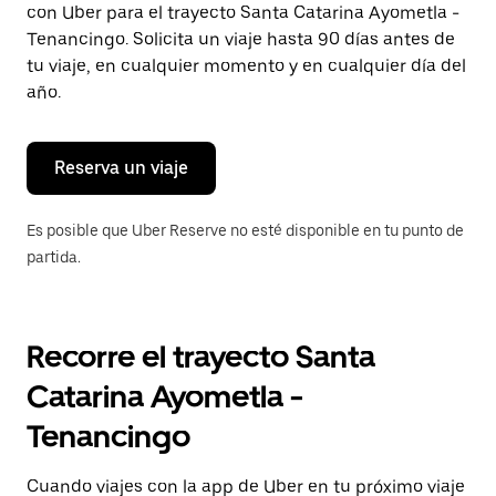
con Uber para el trayecto Santa Catarina Ayometla -
Presiona
la
Tenancingo. Solicita un viaje hasta 90 días antes de
tecla Esc
tu viaje, en cualquier momento y en cualquier día del
para
año.
cerrar
el
calendario.
Reserva un viaje
Es posible que Uber Reserve no esté disponible en tu punto de
partida.
Recorre el trayecto Santa
Catarina Ayometla -
Tenancingo
Cuando viajes con la app de Uber en tu próximo viaje