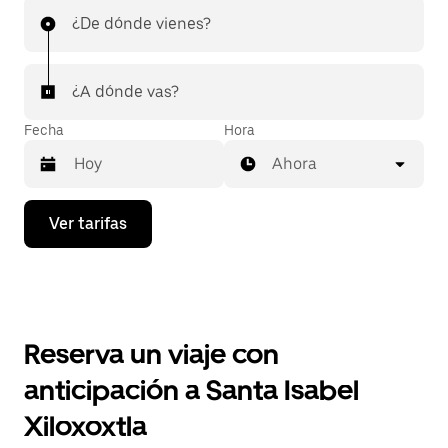
¿De dónde vienes?
¿A dónde vas?
Fecha
Hora
Ahora
Presiona
Ver tarifas
la
flecha
hacia
abajo
para
interactuar
con
Reserva un viaje con
el
calendario
anticipación a Santa Isabel
y
selecciona
Xiloxoxtla
una
fecha.