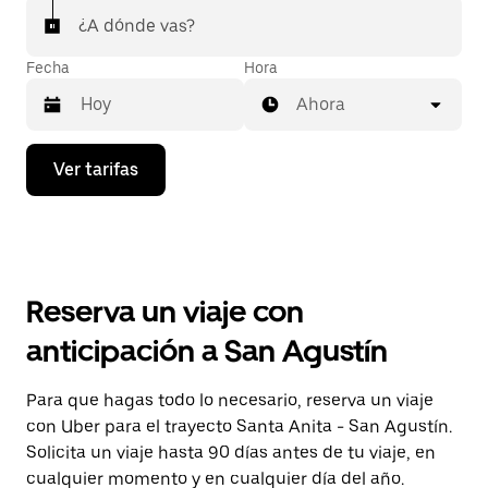
¿A dónde vas?
Fecha
Hora
Ahora
Presiona
Ver tarifas
la
flecha
hacia
abajo
para
interactuar
con
Reserva un viaje con
el
calendario
anticipación a San Agustín
y
selecciona
una
Para que hagas todo lo necesario, reserva un viaje
fecha.
con Uber para el trayecto Santa Anita - San Agustín.
Presiona
la
Solicita un viaje hasta 90 días antes de tu viaje, en
tecla Esc
cualquier momento y en cualquier día del año.