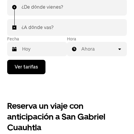
¿De dónde vienes?
¿A dónde vas?
Fecha
Hora
Ahora
Presiona
Ver tarifas
la
flecha
hacia
abajo
para
interactuar
con
Reserva un viaje con
el
calendario
anticipación a San Gabriel
y
selecciona
Cuauhtla
una
fecha.