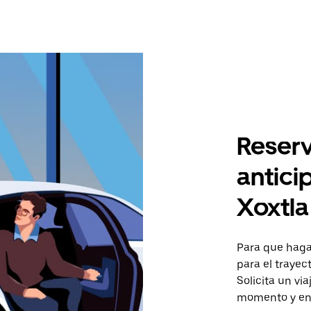
Reserv
antici
Xoxtla
Para que hagas
para el trayec
Solicita un vi
momento y en 