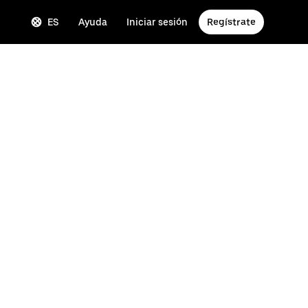
ES
Ayuda
Iniciar sesión
Regístrate