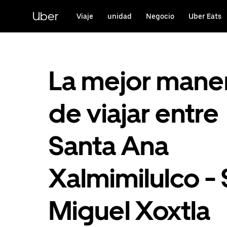
Saltar
al
Uber
Viaje
unidad
Negocio
Uber Eats
contenido
principal
La mejor mane
de viajar entre
Santa Ana
Xalmimilulco -
Miguel Xoxtla