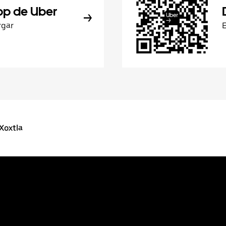
pp de Uber
rgar
Xoxtla