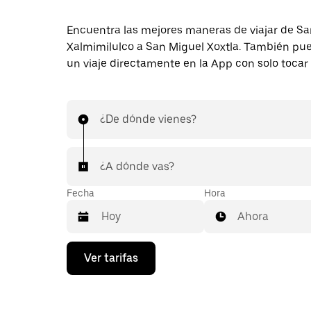
Encuentra las mejores maneras de viajar de S
Xalmimilulco a San Miguel Xoxtla. También pue
un viaje directamente en la App con solo tocar
¿De dónde vienes?
¿A dónde vas?
Fecha
Hora
Ahora
Presiona
Ver tarifas
la
flecha
hacia
abajo