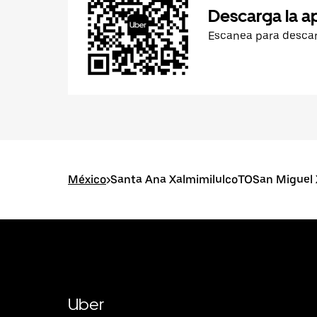
Descarga la a
Escanea para desca
México
>
Santa Ana XalmimilulcoTOSan Miguel 
Uber