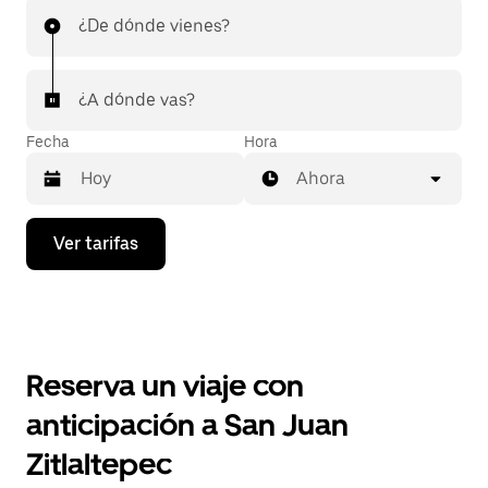
¿De dónde vienes?
¿A dónde vas?
Fecha
Hora
Ahora
Presiona
Ver tarifas
la
flecha
hacia
abajo
para
interactuar
con
Reserva un viaje con
el
calendario
anticipación a San Juan
y
selecciona
Zitlaltepec
una
fecha.