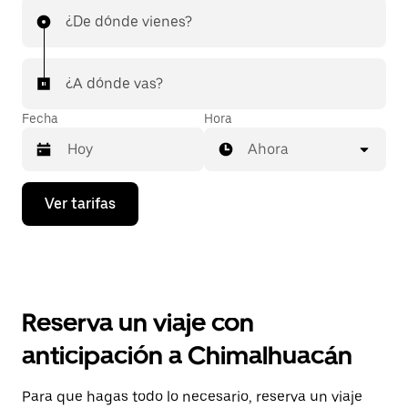
¿De dónde vienes?
¿A dónde vas?
Fecha
Hora
Ahora
Presiona
Ver tarifas
la
flecha
hacia
abajo
para
interactuar
con
Reserva un viaje con
el
calendario
anticipación a Chimalhuacán
y
selecciona
una
Para que hagas todo lo necesario, reserva un viaje
fecha.