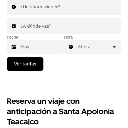
¿De dónde vienes?
¿A dónde vas?
Fecha
Hora
Ahora
Presiona
Ver tarifas
la
flecha
hacia
abajo
para
interactuar
con
Reserva un viaje con
el
calendario
anticipación a Santa Apolonia
y
selecciona
Teacalco
una
fecha.