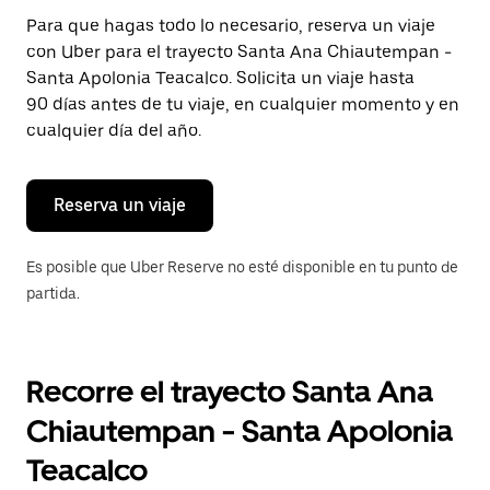
Presiona
Para que hagas todo lo necesario, reserva un viaje
la
con Uber para el trayecto Santa Ana Chiautempan -
tecla Esc
para
Santa Apolonia Teacalco. Solicita un viaje hasta
cerrar
90 días antes de tu viaje, en cualquier momento y en
el
cualquier día del año.
calendario.
Reserva un viaje
Es posible que Uber Reserve no esté disponible en tu punto de
partida.
Recorre el trayecto Santa Ana
Chiautempan - Santa Apolonia
Teacalco