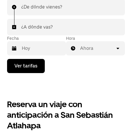
¿De dónde vienes?
¿A dónde vas?
Fecha
Hora
Ahora
Presiona
Ver tarifas
la
flecha
hacia
abajo
para
interactuar
con
Reserva un viaje con
el
calendario
anticipación a San Sebastián
y
selecciona
Atlahapa
una
fecha.