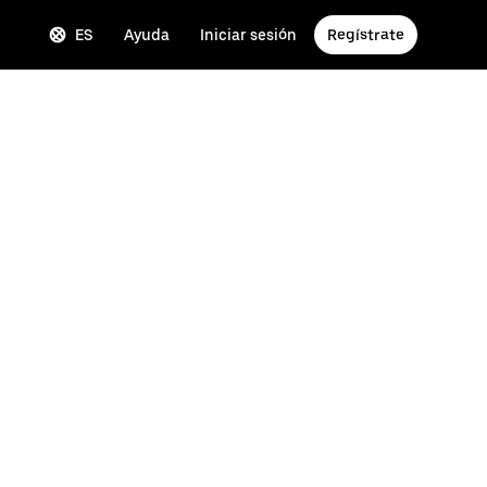
ES
Ayuda
Iniciar sesión
Regístrate