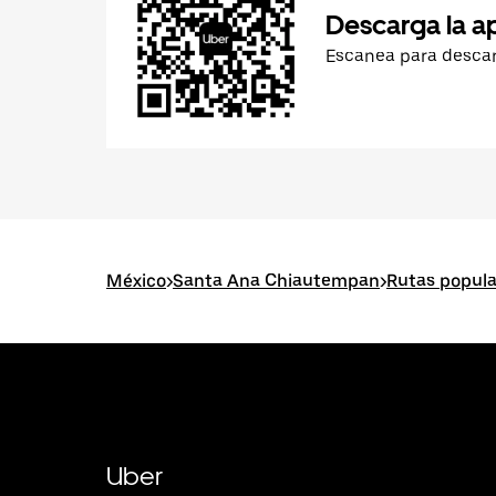
Descarga la a
Escanea para desca
México
>
Santa Ana Chiautempan
>
Rutas popul
Uber