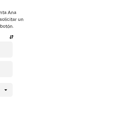
anta Ana
olicitar un
 botón.