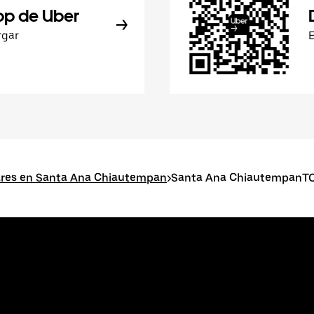
pp de Uber
rgar
ares en Santa Ana Chiautempan
>
Santa Ana ChiautempanT