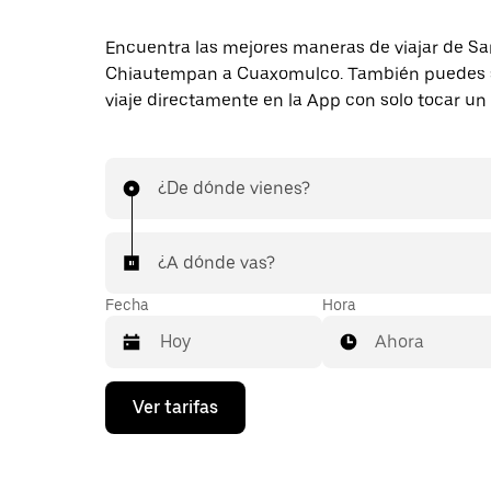
Encuentra las mejores maneras de viajar de S
Chiautempan a Cuaxomulco. También puedes s
viaje directamente en la App con solo tocar un
¿De dónde vienes?
¿A dónde vas?
Fecha
Hora
Ahora
Presiona
Ver tarifas
la
flecha
hacia
abajo