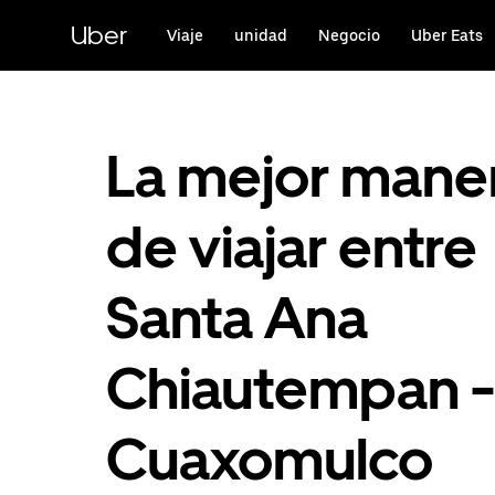
Saltar
al
Uber
Viaje
unidad
Negocio
Uber Eats
contenido
principal
La mejor mane
de viajar entre
Santa Ana
Chiautempan -
Cuaxomulco