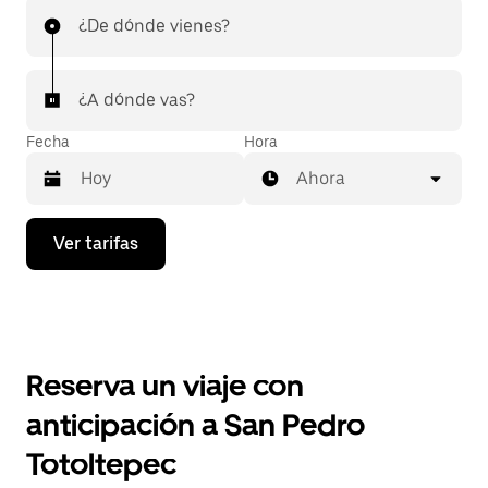
¿De dónde vienes?
¿A dónde vas?
Fecha
Hora
Ahora
Presiona
Ver tarifas
la
flecha
hacia
abajo
para
interactuar
con
Reserva un viaje con
el
calendario
anticipación a San Pedro
y
selecciona
Totoltepec
una
fecha.