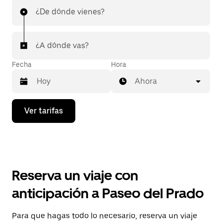
¿De dónde vienes?
¿A dónde vas?
Fecha
Hora
Ahora
Presiona
Ver tarifas
la
flecha
hacia
abajo
para
interactuar
con
Reserva un viaje con
el
calendario
anticipación a Paseo del Prado
y
selecciona
una
Para que hagas todo lo necesario, reserva un viaje
fecha.