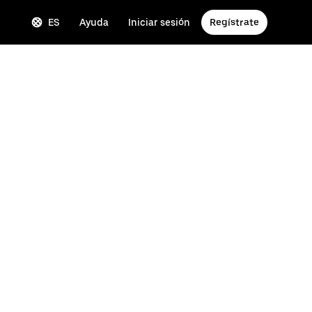
ES
Ayuda
Iniciar sesión
Regístrate