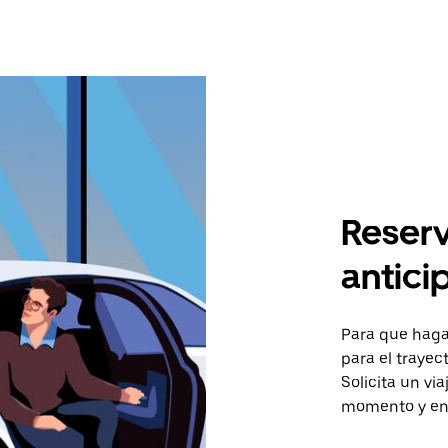
Reserv
antici
Para que hagas
para el trayec
Solicita un vi
momento y en 