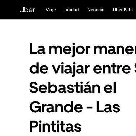
Saltar
al
Uber
Viaje
unidad
Negocio
Uber Eats
contenido
principal
La mejor mane
de viajar entre
Sebastián el
Grande - Las
Pintitas