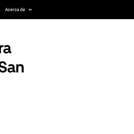
Acerca de
ra
 San