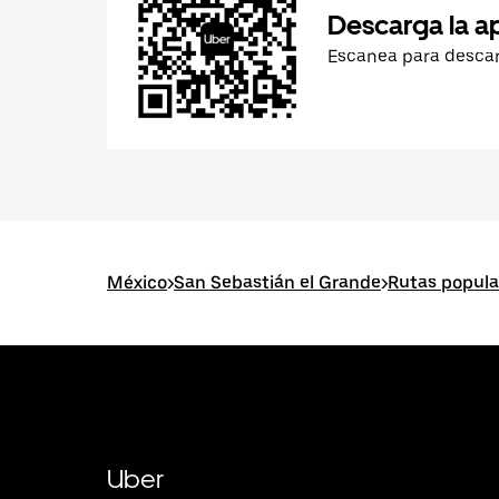
Descarga la a
Escanea para desca
México
>
San Sebastián el Grande
>
Rutas popula
Uber