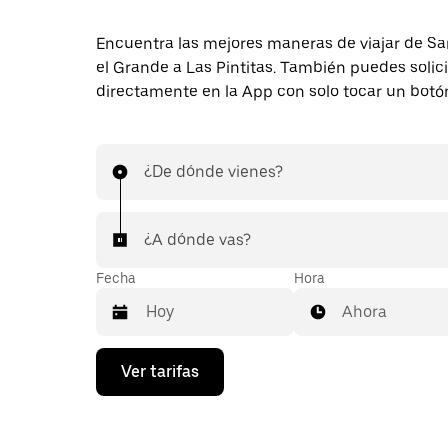
Encuentra las mejores maneras de viajar de S
el Grande a Las Pintitas. También puedes solici
directamente en la App con solo tocar un botó
¿De dónde vienes?
¿A dónde vas?
Fecha
Hora
Ahora
Presiona
Ver tarifas
la
flecha
hacia
abajo