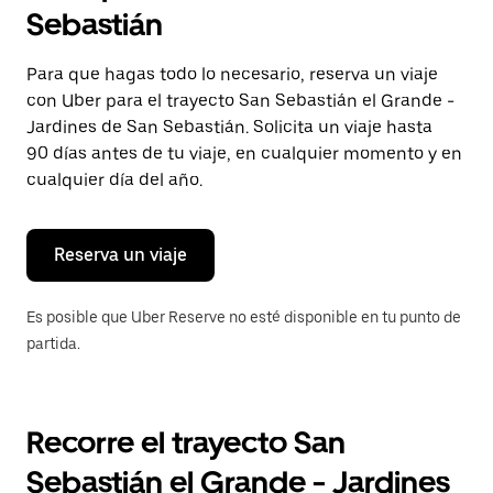
selecciona
Sebastián
una
fecha.
Presiona
Para que hagas todo lo necesario, reserva un viaje
la
con Uber para el trayecto San Sebastián el Grande -
tecla Esc
para
Jardines de San Sebastián. Solicita un viaje hasta
cerrar
90 días antes de tu viaje, en cualquier momento y en
el
cualquier día del año.
calendario.
Reserva un viaje
Es posible que Uber Reserve no esté disponible en tu punto de
partida.
Recorre el trayecto San
Sebastián el Grande - Jardines