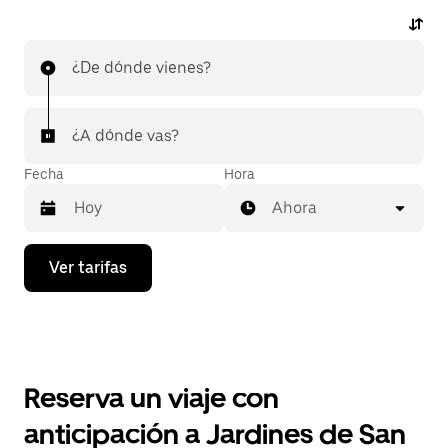
¿De dónde vienes?
¿A dónde vas?
Fecha
Hora
Ahora
Presiona
Ver tarifas
la
flecha
hacia
abajo
para
interactuar
con
Reserva un viaje con
el
calendario
anticipación a Jardines de San
y