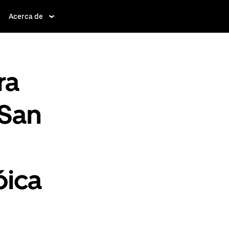
Acerca de
ra
 San
óica