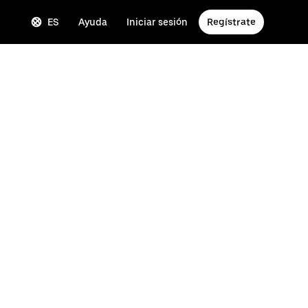
ES
Ayuda
Iniciar sesión
Regístrate