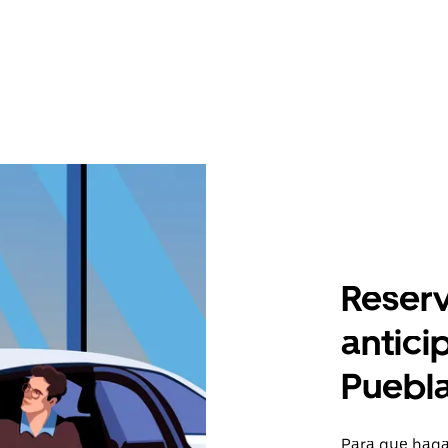
Reserv
antici
Puebl
Para que hagas