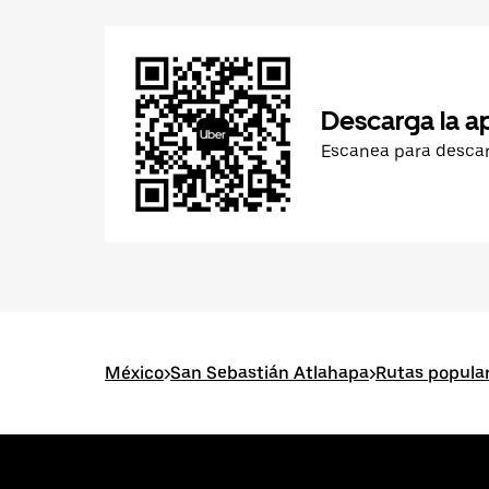
Descarga la a
Escanea para desca
México
>
San Sebastián Atlahapa
>
Rutas popula