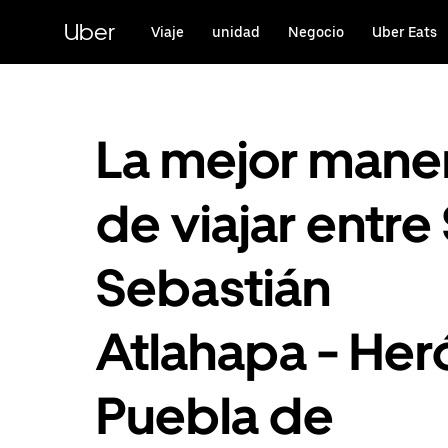
Saltar
al
Uber
Viaje
unidad
Negocio
Uber Eats
contenido
principal
La mejor mane
de viajar entre
Sebastián
Atlahapa - Her
Puebla de