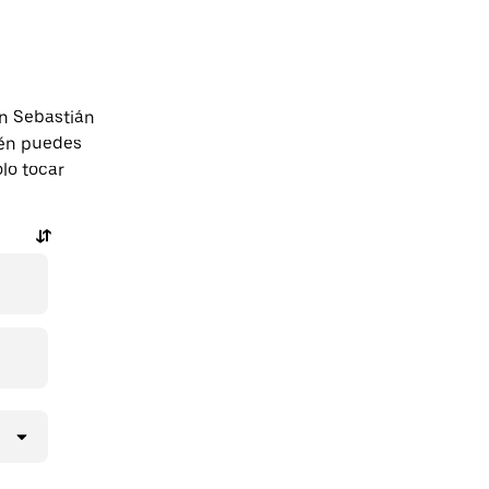
an Sebastián
ién puedes
olo tocar