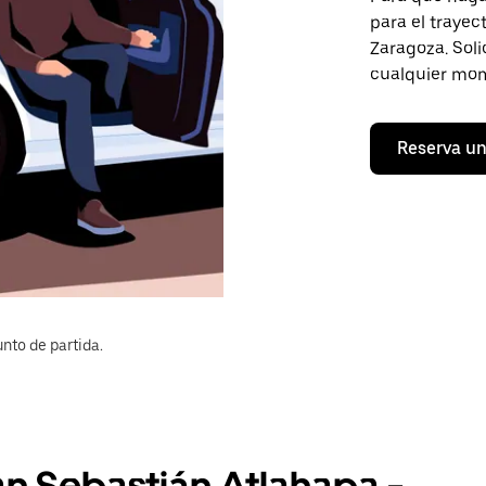
para el traye
Zaragoza. Soli
cualquier mom
Reserva un
nto de partida.
an Sebastián Atlahapa -