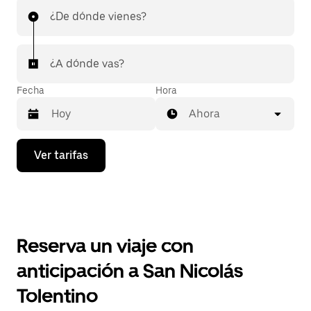
¿De dónde vienes?
¿A dónde vas?
Fecha
Hora
Ahora
Presiona
Ver tarifas
la
flecha
hacia
abajo
para
interactuar
con
Reserva un viaje con
el
calendario
anticipación a San Nicolás
y
selecciona
Tolentino
una
fecha.