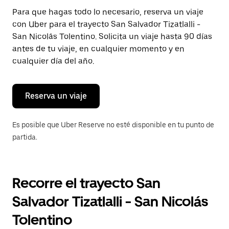
Presiona
Para que hagas todo lo necesario, reserva un viaje
la
con Uber para el trayecto San Salvador Tizatlalli -
tecla Esc
para
San Nicolás Tolentino. Solicita un viaje hasta 90 días
cerrar
antes de tu viaje, en cualquier momento y en
el
cualquier día del año.
calendario.
Reserva un viaje
Es posible que Uber Reserve no esté disponible en tu punto de
partida.
Recorre el trayecto San
Salvador Tizatlalli - San Nicolás
Tolentino