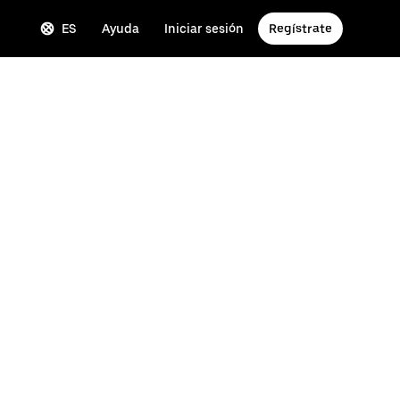
ES
Ayuda
Iniciar sesión
Regístrate