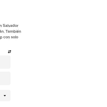
n Salvador
lán. También
pp con solo