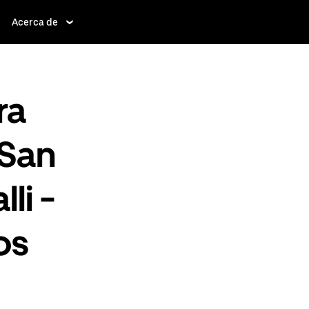
Acerca de
ra
 San
li -
os