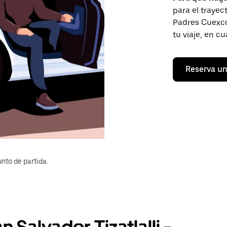
para el trayec
Padres Cuexcon
tu viaje, en c
Reserva un
nto de partida.
n Salvador Tizatlalli -