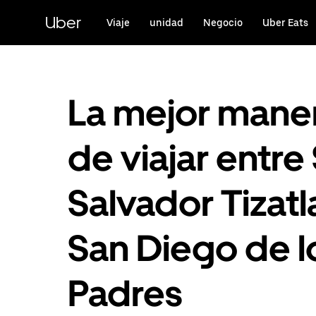
Saltar
al
Uber
Viaje
unidad
Negocio
Uber Eats
contenido
principal
La mejor mane
de viajar entre
Salvador Tizatlal
San Diego de l
Padres