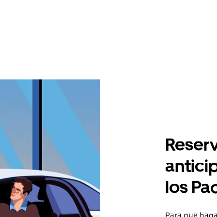
Reserv
antici
los Pa
Para que hagas