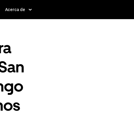
Acerca de
ra
 San
ango
mos