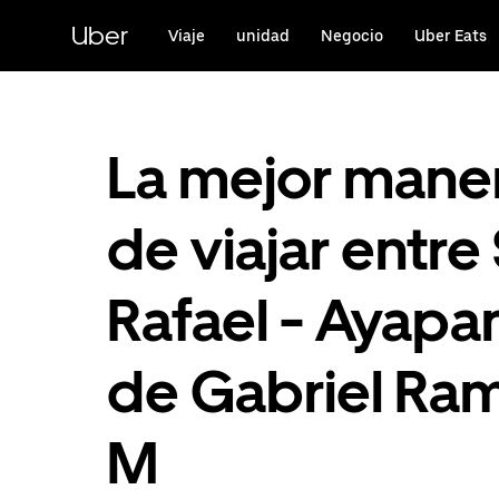
Saltar
al
Uber
Viaje
unidad
Negocio
Uber Eats
contenido
principal
La mejor mane
de viajar entre
Rafael - Ayap
de Gabriel Ra
M