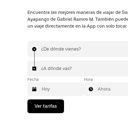
Encuentra las mejores maneras de viajar de Sa
Ayapango de Gabriel Ramos M. También puedes
un viaje directamente en la App con solo tocar
¿De dónde vienes?
¿A dónde vas?
Fecha
Hora
Ahora
Presiona
Ver tarifas
la
flecha
hacia
abajo