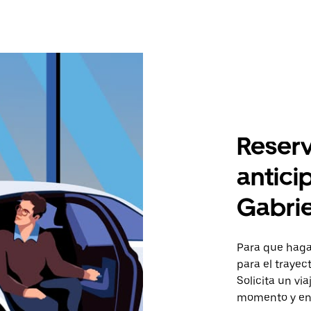
Reserv
antici
Gabri
Para que hagas
para el traye
Solicita un vi
momento y en 