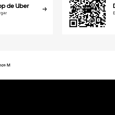
pp de Uber
rgar
mos M