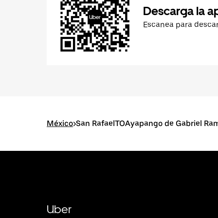
Descarga la a
Escanea para desca
México
>
San RafaelTOAyapango de Gabriel Ra
Uber