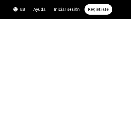
ES
Ayuda
Iniciar sesión
Regístrate