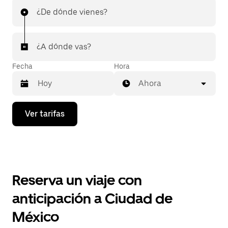
¿De dónde vienes?
¿A dónde vas?
Fecha
Hora
Ahora
Presiona
Ver tarifas
la
flecha
hacia
abajo
para
interactuar
con
Reserva un viaje con
el
calendario
anticipación a Ciudad de
y
selecciona
México
una
fecha.