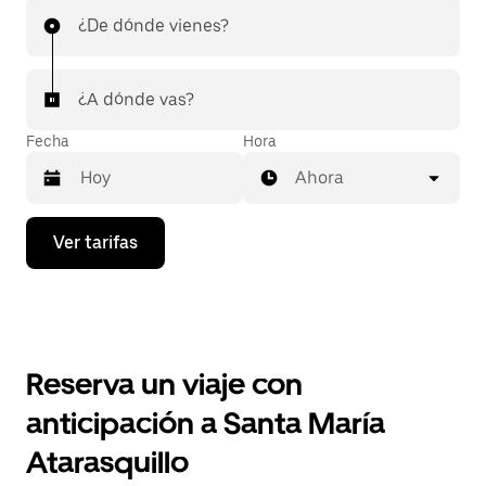
¿De dónde vienes?
¿A dónde vas?
Fecha
Hora
Ahora
Presiona
Ver tarifas
la
flecha
hacia
abajo
para
interactuar
con
Reserva un viaje con
el
calendario
anticipación a Santa María
y
selecciona
Atarasquillo
una
fecha.