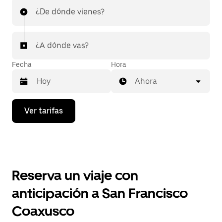
¿De dónde vienes?
¿A dónde vas?
Fecha
Hora
Ahora
Presiona
Ver tarifas
la
flecha
hacia
abajo
para
interactuar
con
Reserva un viaje con
el
calendario
anticipación a San Francisco
y
selecciona
Coaxusco
una
fecha.