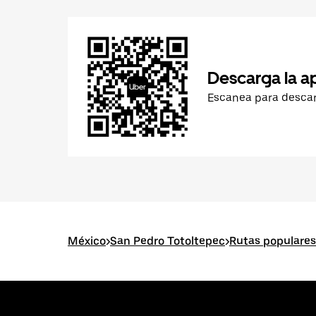
Descarga la a
Escanea para desca
México
>
San Pedro Totoltepec
>
Rutas populares