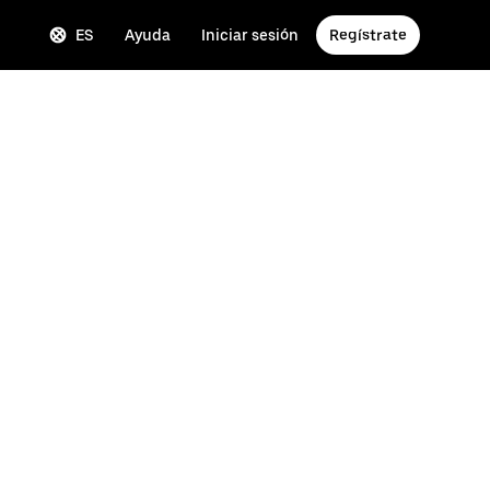
ES
Ayuda
Iniciar sesión
Regístrate