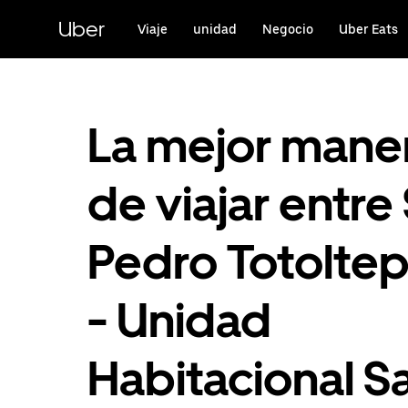
Saltar
al
Uber
Viaje
unidad
Negocio
Uber Eats
contenido
principal
La mejor mane
de viajar entre
Pedro Totolte
- Unidad
Habitacional S