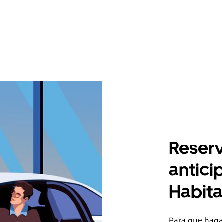
Reserv
antici
Habita
Para que hagas