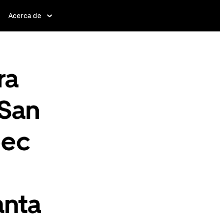
Acerca de
ra
 San
pec
anta