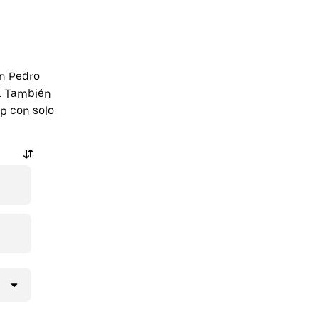
an Pedro
a. También
pp con solo