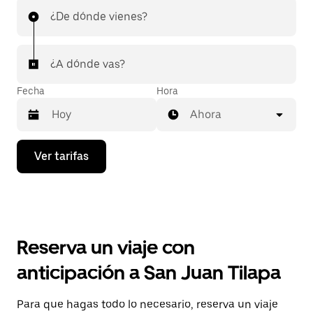
¿De dónde vienes?
¿A dónde vas?
Fecha
Hora
Ahora
Presiona
Ver tarifas
la
flecha
hacia
abajo
para
interactuar
con
Reserva un viaje con
el
calendario
anticipación a San Juan Tilapa
y
selecciona
una
Para que hagas todo lo necesario, reserva un viaje
fecha.