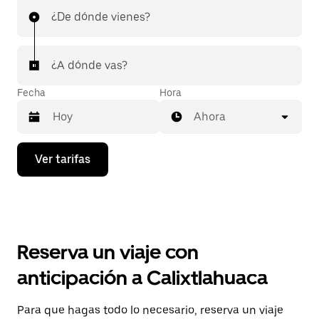
¿De dónde vienes?
¿A dónde vas?
Fecha
Hora
Ahora
Presiona
Ver tarifas
la
flecha
hacia
abajo
para
interactuar
con
Reserva un viaje con
el
calendario
anticipación a Calixtlahuaca
y
selecciona
una
Para que hagas todo lo necesario, reserva un viaje
fecha.