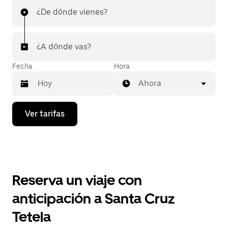
¿De dónde vienes?
¿A dónde vas?
Fecha
Hora
Ahora
Presiona
Ver tarifas
la
flecha
hacia
abajo
para
interactuar
con
Reserva un viaje con
el
calendario
anticipación a Santa Cruz
y
selecciona
Tetela
una
fecha.