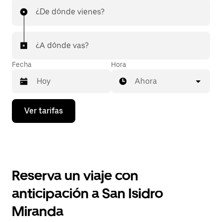
¿De dónde vienes?
¿A dónde vas?
Fecha
Hora
Ahora
Presiona
Ver tarifas
la
flecha
hacia
abajo
para
interactuar
con
Reserva un viaje con
el
calendario
anticipación a San Isidro
y
selecciona
Miranda
una
fecha.