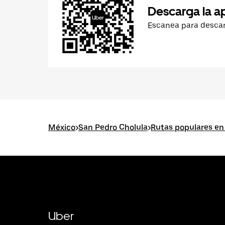
Descarga la a
Escanea para desca
México
>
San Pedro Cholula
>
Rutas populares en
Uber