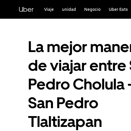
Saltar
al
Uber
Viaje
unidad
Negocio
Uber Eats
contenido
principal
La mejor mane
de viajar entre
Pedro Cholula 
San Pedro
Tlaltizapan