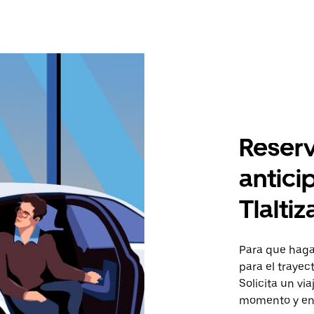
Reserv
antici
Tlalti
Para que hagas
para el trayec
Solicita un vi
momento y en 