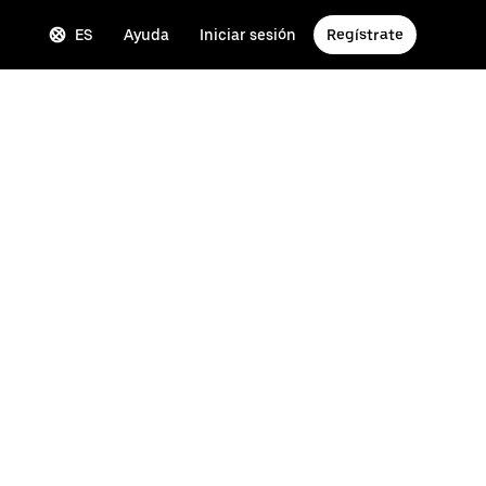
ES
Ayuda
Iniciar sesión
Regístrate