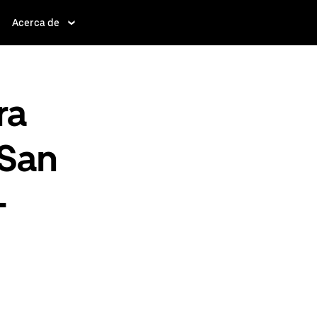
Acerca de
ra
 San
-