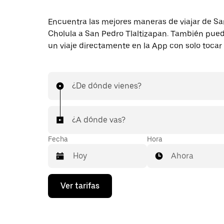
Encuentra las mejores maneras de viajar de S
Cholula a San Pedro Tlaltizapan. También puede
un viaje directamente en la App con solo tocar
¿De dónde vienes?
¿A dónde vas?
Fecha
Hora
Ahora
Presiona
Ver tarifas
la
flecha
hacia
abajo