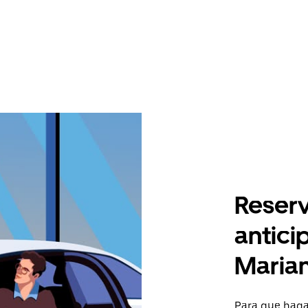
Reserv
antici
Maria
Para que hagas