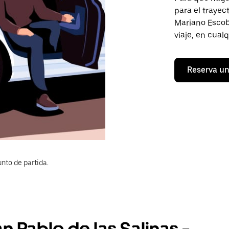
para el trayec
Mariano Escobe
viaje, en cual
Reserva un
nto de partida.
n Pablo de las Salinas -