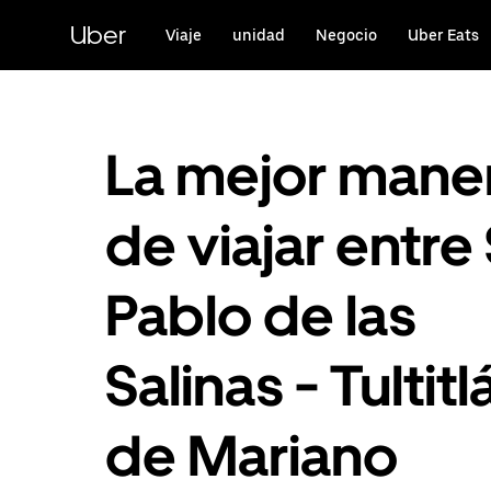
Saltar
al
Uber
Viaje
unidad
Negocio
Uber Eats
contenido
principal
La mejor mane
de viajar entre
Pablo de las
Salinas - Tultitl
de Mariano