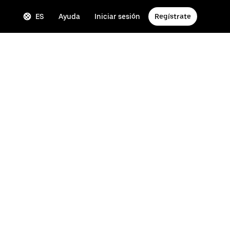
ES
Ayuda
Iniciar sesión
Regístrate