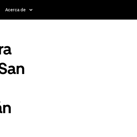
Acerca de
ra
 San
án