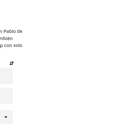
n Pablo de
ambién
pp con solo