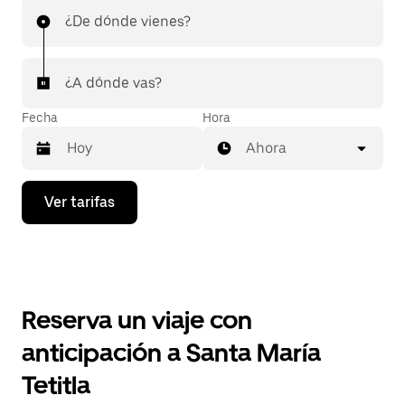
¿De dónde vienes?
¿A dónde vas?
Fecha
Hora
Ahora
Presiona
Ver tarifas
la
flecha
hacia
abajo
para
interactuar
con
Reserva un viaje con
el
calendario
anticipación a Santa María
y
selecciona
Tetitla
una
fecha.