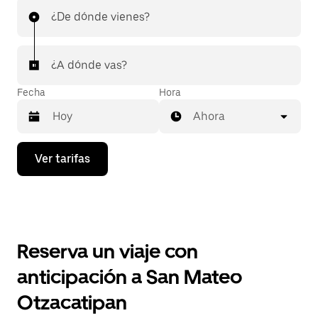
¿De dónde vienes?
¿A dónde vas?
Fecha
Hora
Ahora
Presiona
Ver tarifas
la
flecha
hacia
abajo
para
interactuar
con
Reserva un viaje con
el
calendario
anticipación a San Mateo
y
selecciona
Otzacatipan
una
fecha.