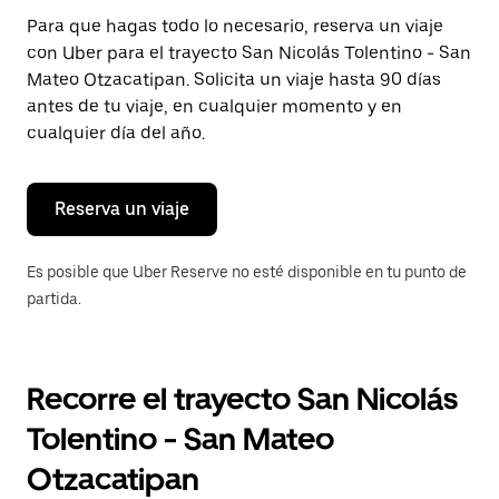
Presiona
Para que hagas todo lo necesario, reserva un viaje
la
con Uber para el trayecto San Nicolás Tolentino - San
tecla Esc
para
Mateo Otzacatipan. Solicita un viaje hasta 90 días
cerrar
antes de tu viaje, en cualquier momento y en
el
cualquier día del año.
calendario.
Reserva un viaje
Es posible que Uber Reserve no esté disponible en tu punto de
partida.
Recorre el trayecto San Nicolás
Tolentino - San Mateo
Otzacatipan