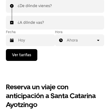
¿De dónde vienes?
¿A dónde vas?
Fecha
Hora
Ahora
Presiona
Ver tarifas
la
flecha
hacia
abajo
para
interactuar
con
Reserva un viaje con
el
calendario
anticipación a Santa Catarina
y
selecciona
Ayotzingo
una
fecha.