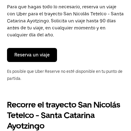
Presiona
Para que hagas todo lo necesario, reserva un viaje
la
con Uber para el trayecto San Nicolás Tetelco - Santa
tecla Esc
para
Catarina Ayotzingo. Solicita un viaje hasta 90 días
cerrar
antes de tu viaje, en cualquier momento y en
el
cualquier día del año.
calendario.
Reserva un viaje
Es posible que Uber Reserve no esté disponible en tu punto de
partida.
Recorre el trayecto San Nicolás
Tetelco - Santa Catarina
Ayotzingo