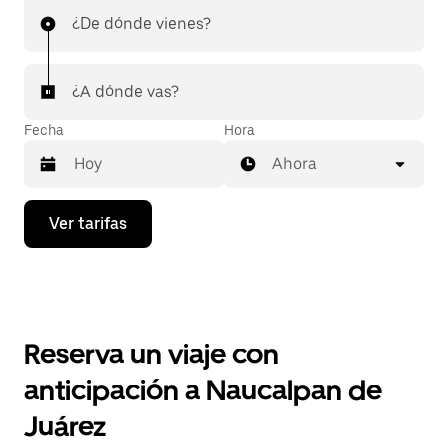
¿De dónde vienes?
¿A dónde vas?
Fecha
Hora
Ahora
Presiona
Ver tarifas
la
flecha
hacia
abajo
para
interactuar
con
Reserva un viaje con
el
calendario
anticipación a Naucalpan de
y
selecciona
Juárez
una
fecha.