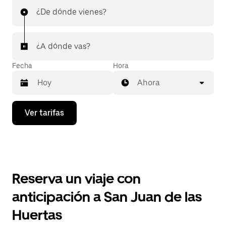
¿De dónde vienes?
¿A dónde vas?
Fecha
Hora
Ahora
Presiona
Ver tarifas
la
flecha
hacia
abajo
para
interactuar
con
Reserva un viaje con
el
calendario
anticipación a San Juan de las
y
selecciona
Huertas
una
fecha.