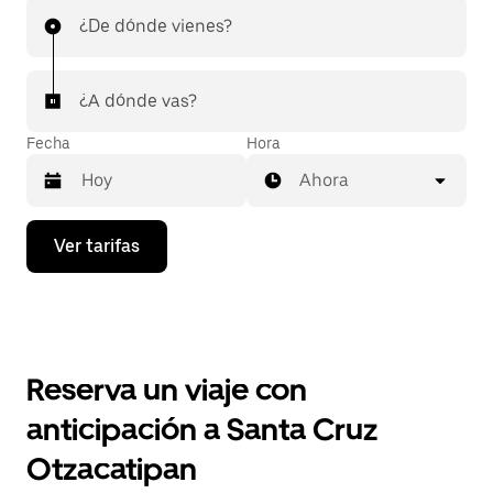
¿De dónde vienes?
¿A dónde vas?
Fecha
Hora
Ahora
Presiona
Ver tarifas
la
flecha
hacia
abajo
para
interactuar
con
Reserva un viaje con
el
calendario
anticipación a Santa Cruz
y
selecciona
Otzacatipan
una
fecha.