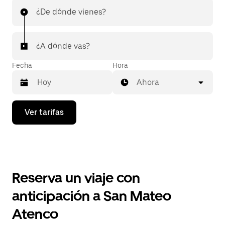
¿De dónde vienes?
¿A dónde vas?
Fecha
Hora
Ahora
Presiona
Ver tarifas
la
flecha
hacia
abajo
para
interactuar
con
Reserva un viaje con
el
calendario
anticipación a San Mateo
y
selecciona
Atenco
una
fecha.