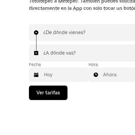
Totoltepec a Metepec. También puedes solicita
directamente en la App con solo tocar un botó
¿De dónde vienes?
¿A dónde vas?
Fecha
Hora
Ahora
Presiona
Ver tarifas
la
flecha
hacia
abajo
para
interactuar
con
el