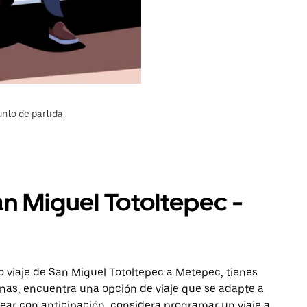
nto de partida.
an Miguel Totoltepec -
o viaje de San Miguel Totoltepec a Metepec, tienes
onas, encuentra una opción de viaje que se adapte a
ear con anticipación, considera programar un viaje a