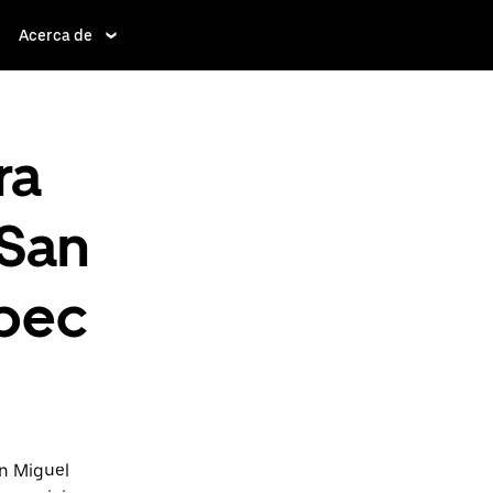
Acerca de
ra
 San
epec
an Miguel