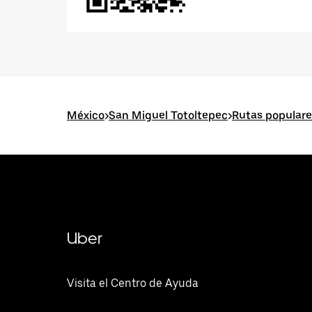
México
>
San Miguel Totoltepec
>
Rutas populare
Uber
Visita el Centro de Ayuda