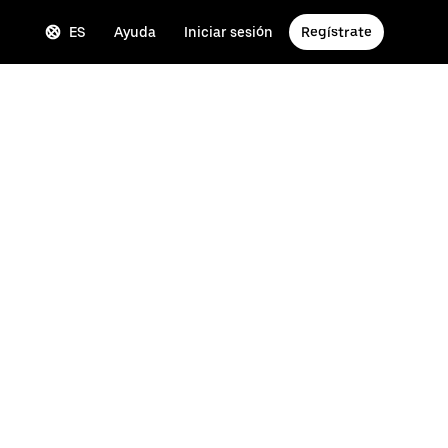
ES
Ayuda
Iniciar sesión
Regístrate