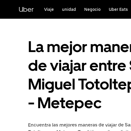
Saltar
al
Uber
Viaje
unidad
Negocio
Uber Eats
contenido
principal
La mejor mane
de viajar entre
Miguel Totolt
- Metepec
Encuentra las mejores maneras de viajar de S