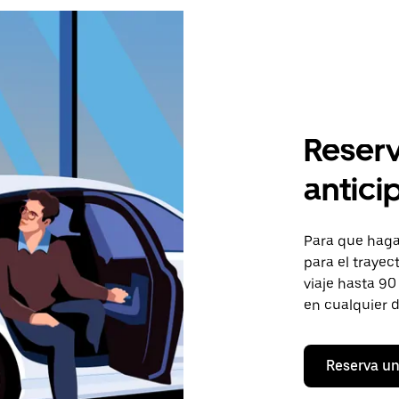
Reserv
antici
Para que hagas
para el trayec
viaje hasta 90
en cualquier d
Reserva un