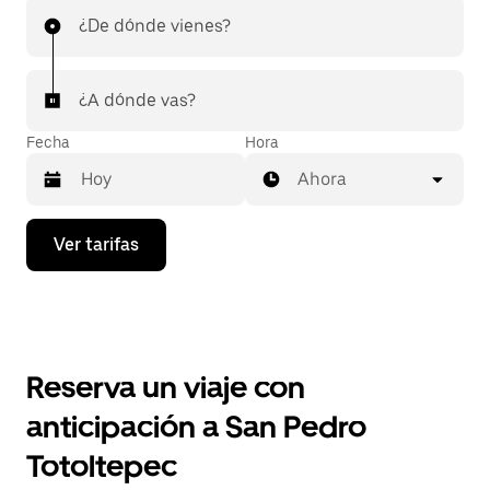
¿De dónde vienes?
¿A dónde vas?
Fecha
Hora
Ahora
Presiona
Ver tarifas
la
flecha
hacia
abajo
para
interactuar
con
Reserva un viaje con
el
calendario
anticipación a San Pedro
y
selecciona
Totoltepec
una
fecha.