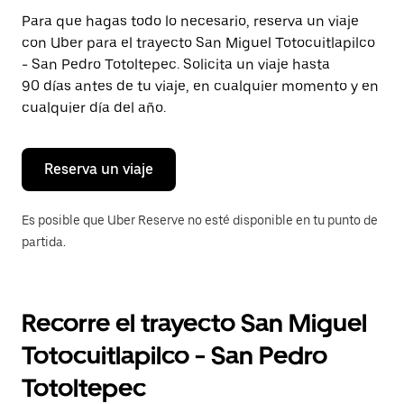
Presiona
Para que hagas todo lo necesario, reserva un viaje
la
con Uber para el trayecto San Miguel Totocuitlapilco
tecla Esc
para
- San Pedro Totoltepec. Solicita un viaje hasta
cerrar
90 días antes de tu viaje, en cualquier momento y en
el
cualquier día del año.
calendario.
Reserva un viaje
Es posible que Uber Reserve no esté disponible en tu punto de
partida.
Recorre el trayecto San Miguel
Totocuitlapilco - San Pedro
Totoltepec