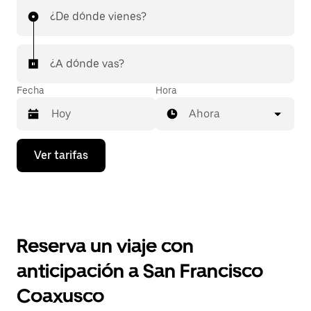
¿De dónde vienes?
¿A dónde vas?
Fecha
Hora
Ahora
Presiona
Ver tarifas
la
flecha
hacia
abajo
para
interactuar
con
Reserva un viaje con
el
calendario
anticipación a San Francisco
y
selecciona
Coaxusco
una
fecha.