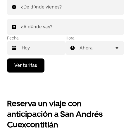
¿De dónde vienes?
¿A dónde vas?
Fecha
Hora
Ahora
Presiona
Ver tarifas
la
flecha
hacia
abajo
para
interactuar
con
Reserva un viaje con
el
calendario
anticipación a San Andrés
y
selecciona
Cuexcontitlán
una
fecha.