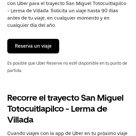
con Uber para el trayecto San Miguel Totocuitlapilco
Presiona
la
- Lerma de Villada. Solicita un viaje hasta 90 días
tecla Esc
antes de tu viaje, en cualquier momento y en
para
cualquier día del año.
cerrar
el
calendario.
Reserva un viaje
Es posible que Uber Reserve no esté disponible en tu punto de
partida.
Recorre el trayecto San Miguel
Totocuitlapilco - Lerma de
Villada
Cuando viajes con la app de Uber en tu próximo viaje