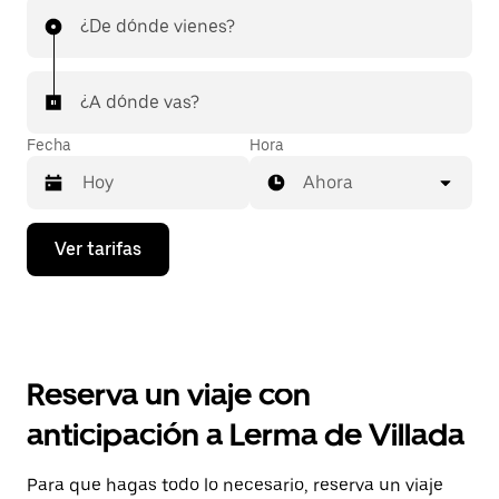
¿De dónde vienes?
¿A dónde vas?
Fecha
Hora
Ahora
Presiona
Ver tarifas
la
flecha
hacia
abajo
para
interactuar
con
Reserva un viaje con
el
calendario
anticipación a Lerma de Villada
y
selecciona
una
Para que hagas todo lo necesario, reserva un viaje
fecha.