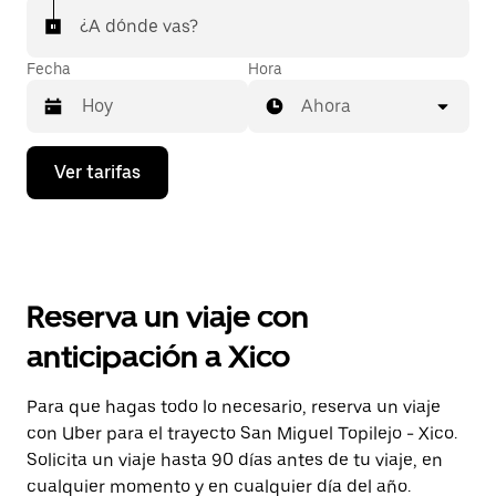
¿A dónde vas?
Fecha
Hora
Ahora
Presiona
Ver tarifas
la
flecha
hacia
abajo
para
interactuar
con
Reserva un viaje con
el
calendario
anticipación a Xico
y
selecciona
una
Para que hagas todo lo necesario, reserva un viaje
fecha.
con Uber para el trayecto San Miguel Topilejo - Xico.
Presiona
la
Solicita un viaje hasta 90 días antes de tu viaje, en
tecla Esc
cualquier momento y en cualquier día del año.